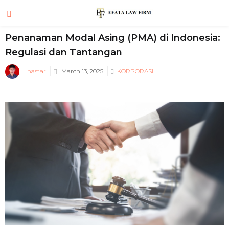
Penanaman Modal Asing (PMA) di Indonesia:
Regulasi dan Tantangan
Posted
nastar
March 13, 2025
KORPORASI
on