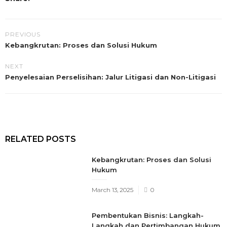
PREVIOUS
Kebangkrutan: Proses dan Solusi Hukum
NEXT
Penyelesaian Perselisihan: Jalur Litigasi dan Non-Litigasi
RELATED POSTS
Kebangkrutan: Proses dan Solusi
Hukum
Posted
March 13, 2025
0
on
Pembentukan Bisnis: Langkah-
Langkah dan Pertimbangan Hukum